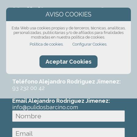
¡Solicita presupuesto
sin compromiso!
Esta Web usa cookies propias y de terceros, técnicas, analíticas,
personalizadas, publicitarias y/o de afiliados para finalidades
Ponte en contacto con nosotros mediante
mostradas en nuestra política de cookies.
nuestro formulario, por teléfono o correo
Política de cookies.
Configurar Cookies.
electrónico. Con un poco de información
sobre el trabajo que requeres podremos
Aceptar Cookies
ofrecerte un primer presupuesto sin
ningún compromiso.
Teléfono Alejandro Rodriguez Jimenez:
93 232 00 42
Email Alejandro Rodriguez Jimenez:
info@pulidosbarcino.com