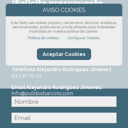
¡Solicita presupuesto
sin compromiso!
Esta Web usa cookies propias y de terceros, técnicas, analíticas,
Ponte en contacto con nosotros mediante
personalizadas, publicitarias y/o de afiliados para finalidades
mostradas en nuestra política de cookies.
nuestro formulario, por teléfono o correo
Política de cookies.
Configurar Cookies.
electrónico. Con un poco de información
sobre el trabajo que requeres podremos
ofrecerte un primer presupuesto sin
Aceptar Cookies
ningún compromiso.
Teléfono Alejandro Rodriguez Jimenez:
93 232 00 42
Email Alejandro Rodriguez Jimenez:
info@pulidosbarcino.com