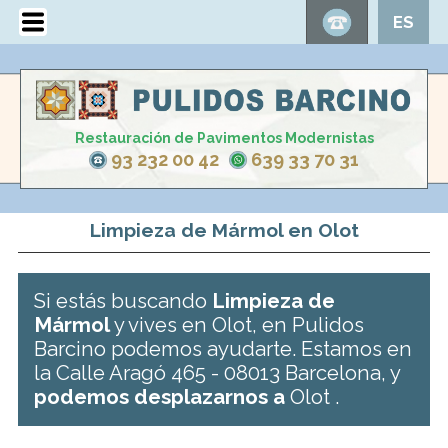
ES
Restauración de Pavimentos Modernistas
93 232 00 42
639 33 70 31
Limpieza de Mármol en Olot
Si estás buscando
Limpieza de
Mármol
y vives en Olot, en Pulidos
Barcino podemos ayudarte. Estamos en
la Calle Aragó 465 - 08013 Barcelona, y
podemos desplazarnos a
Olot .