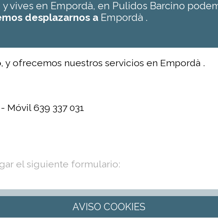
o
y vives en Empordà, en Pulidos Barcino podem
mos desplazarnos a
Empordà .
o
, y ofrecemos nuestros servicios en Empordà .
 - Móvil 639 337 031
ar el siguiente formulario: