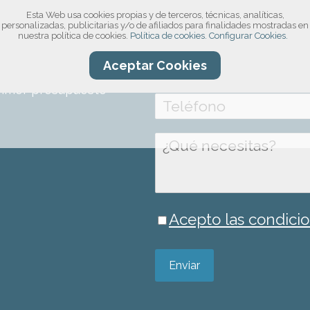
Esta Web usa cookies propias y de terceros, técnicas, analíticas,
compromiso!
personalizadas, publicitarias y/o de afiliados para finalidades mostradas en
nuestra política de cookies.
Política de cookies.
Configurar Cookies.
ro formulario, por
Aceptar Cookies
información sobre el
rimer presupuesto
Acepto las condicio
Enviar