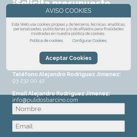
¡Solicita presupuesto
sin compromiso!
Esta Web usa cookies propias y de terceros, técnicas, analíticas,
Ponte en contacto con nosotros mediante
personalizadas, publicitarias y/o de afiliados para finalidades
mostradas en nuestra política de cookies.
nuestro formulario, por teléfono o correo
Política de cookies.
Configurar Cookies.
electrónico. Con un poco de información
sobre el trabajo que requeres podremos
ofrecerte un primer presupuesto sin
Aceptar Cookies
ningún compromiso.
Teléfono Alejandro Rodriguez Jimenez:
93 232 00 42
Email Alejandro Rodriguez Jimenez:
info@pulidosbarcino.com