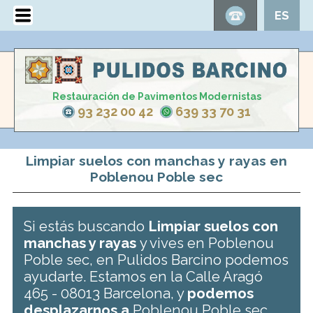
ES
Restauración de Pavimentos Modernistas
93 232 00 42
639 33 70 31
Limpiar suelos con manchas y rayas en
Poblenou Poble sec
Si estás buscando
Limpiar suelos con
manchas y rayas
y vives en Poblenou
Poble sec, en Pulidos Barcino podemos
ayudarte. Estamos en la Calle Aragó
465 - 08013 Barcelona, y
podemos
desplazarnos a
Poblenou Poble sec .