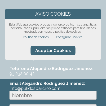
¡Solicita presupuesto
sin compromiso!
Esta Web usa cookies propias y de terceros, técnicas, analíticas,
personalizadas, publicitarias y/o de afiliados para finalidades
mostradas en nuestra política de cookies.
Ponte en contacto con nosotros mediante
Política de cookies.
Configurar Cookies.
nuestro formulario, por teléfono o correo
electrónico. Con un poco de información
sobre el trabajo que requeres podremos
Aceptar Cookies
ofrecerte un primer presupuesto sin
ningún compromiso.
Teléfono Alejandro Rodriguez Jimenez:
93 232 00 42
Email Alejandro Rodriguez Jimenez:
info@pulidosbarcino.com