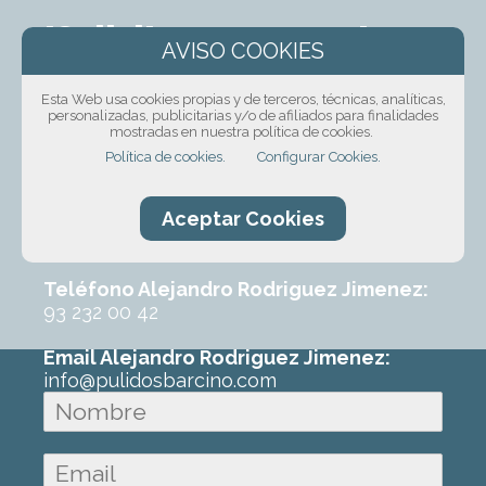
¡Solicita presupuesto
sin compromiso!
Esta Web usa cookies propias y de terceros, técnicas, analíticas,
personalizadas, publicitarias y/o de afiliados para finalidades
Ponte en contacto con nosotros mediante
mostradas en nuestra política de cookies.
nuestro formulario, por teléfono o correo
Política de cookies.
Configurar Cookies.
electrónico. Con un poco de información
sobre el trabajo que requeres podremos
Aceptar Cookies
ofrecerte un primer presupuesto sin
ningún compromiso.
Teléfono Alejandro Rodriguez Jimenez:
93 232 00 42
Email Alejandro Rodriguez Jimenez:
info@pulidosbarcino.com