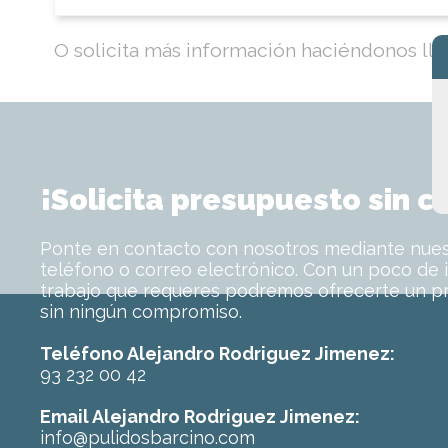
O solicita más información haciéndonos lleg
¡Solicita presupuesto sin 
Ponte en contacto con nosotros mediante nuest
teléfono o correo electrónico. Con un poco de 
trabajo que requeres podremos ofrecerte un p
sin ningún compromiso.
Teléfono Alejandro Rodriguez Jimenez:
93 232 00 42
Email Alejandro Rodriguez Jimenez:
info@pulidosbarcino.com