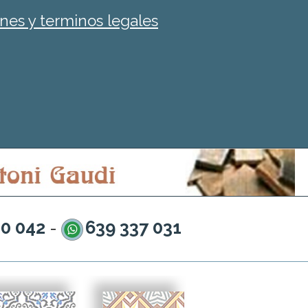
nes y terminos legales
20 042
639 337 031
-