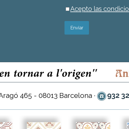
Acepto las condicio
Enviar
932 3
 Aragó 465 - 08013 Barcelona ·