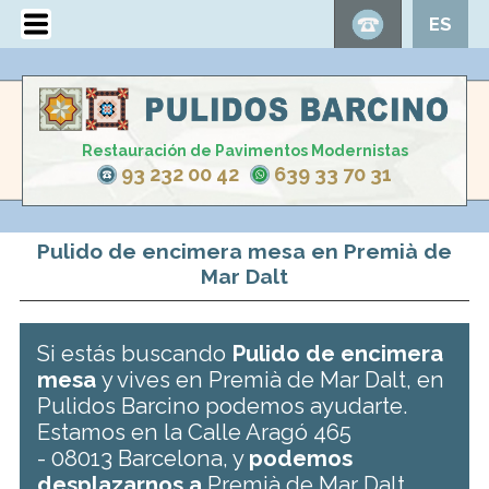
ES
Restauración de Pavimentos Modernistas
93 232 00 42
639 33 70 31
Pulido de encimera mesa en Premià de
Mar Dalt
Si estás buscando
Pulido de encimera
mesa
y vives en Premià de Mar Dalt, en
Pulidos Barcino podemos ayudarte.
Estamos en la Calle Aragó 465
- 08013 Barcelona, y
podemos
desplazarnos a
Premià de Mar Dalt .