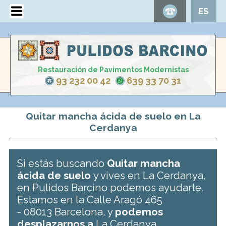
ES
Restauración de Pavimentos Modernistas
93 232 00 42
639 33 70 31
Quitar mancha ácida de suelo en La
Cerdanya
Si estás buscando
Quitar mancha
ácida de suelo
y vives en La Cerdanya,
en Pulidos Barcino podemos ayudarte.
Estamos en la Calle Aragó 465
- 08013 Barcelona, y
podemos
desplazarnos a
La Cerdanya .