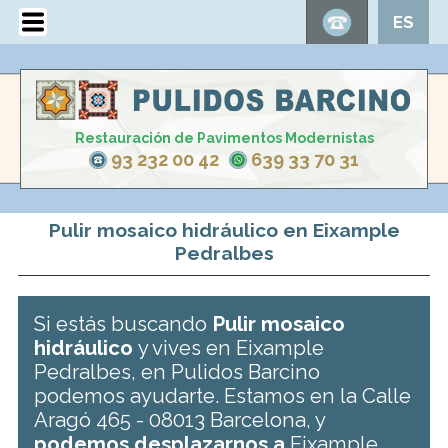
ES
Restauración de Pavimentos Modernistas
93 232 00 42
639 33 70 31
Pulir mosaico hidráulico en Eixample
Pedralbes
Si estás buscando
Pulir mosaico
hidráulico
y vives en Eixample
Pedralbes, en Pulidos Barcino
podemos ayudarte. Estamos en la Calle
Aragó 465 - 08013 Barcelona, y
podemos desplazarnos a
Eixample