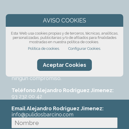
¡Solicita presupuesto
sin compromiso!
Esta Web usa cookies propias y de terceros, técnicas, analíticas,
personalizadas, publicitarias y/o de afiliados para finalidades
mostradas en nuestra política de cookies.
Ponte en contacto con nosotros mediante
Política de cookies.
Configurar Cookies.
nuestro formulario, por teléfono o correo
electrónico. Con un poco de información
Aceptar Cookies
sobre el trabajo que requeres podremos
ofrecerte un primer presupuesto sin
ningún compromiso.
Teléfono Alejandro Rodriguez Jimenez:
93 232 00 42
Email Alejandro Rodriguez Jimenez:
info@pulidosbarcino.com