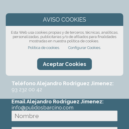
¡Solicita presupuesto
sin compromiso!
Esta Web usa cookies propias y de terceros, técnicas, analíticas,
personalizadas, publicitarias y/o de afiliados para finalidades
Ponte en contacto con nosotros mediante
mostradas en nuestra política de cookies.
nuestro formulario, por teléfono o correo
Política de cookies.
Configurar Cookies.
electrónico. Con un poco de información
sobre el trabajo que requeres podremos
Aceptar Cookies
ofrecerte un primer presupuesto sin
ningún compromiso.
Teléfono Alejandro Rodriguez Jimenez:
93 232 00 42
Email Alejandro Rodriguez Jimenez:
info@pulidosbarcino.com