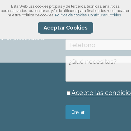
Esta Web usa cookies propias y de terceros, técnicas, analíticas,
compromiso!
personalizadas, publicitarias y/o de afiliados para finalidades mostradas en
nuestra política de cookies.
Política de cookies.
Configurar Cookies.
ro formulario, por
Aceptar Cookies
información sobre el
rimer presupuesto
Acepto las condicio
Enviar