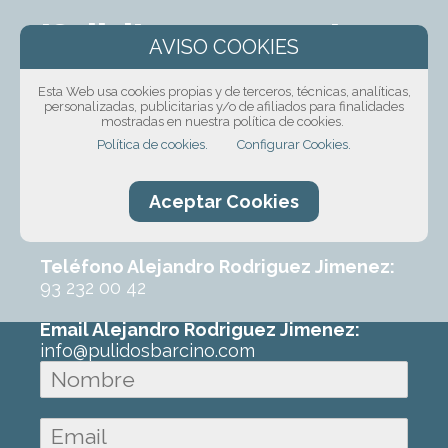
¡Solicita presupuesto
sin compromiso!
Esta Web usa cookies propias y de terceros, técnicas, analíticas,
personalizadas, publicitarias y/o de afiliados para finalidades
Ponte en contacto con nosotros mediante
mostradas en nuestra política de cookies.
nuestro formulario, por teléfono o correo
Política de cookies.
Configurar Cookies.
electrónico. Con un poco de información
sobre el trabajo que requeres podremos
Aceptar Cookies
ofrecerte un primer presupuesto sin
ningún compromiso.
Teléfono Alejandro Rodriguez Jimenez:
93 232 00 42
Email Alejandro Rodriguez Jimenez:
info@pulidosbarcino.com