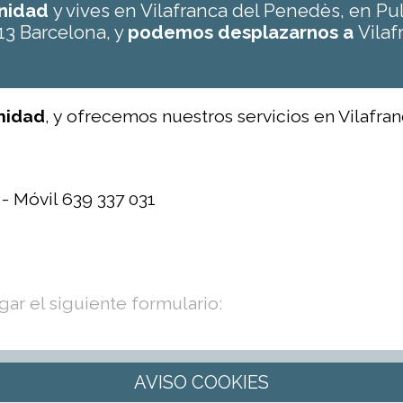
unidad
y vives en Vilafranca del Penedès, en P
13 Barcelona, y
podemos desplazarnos a
Vilaf
unidad
, y ofrecemos nuestros servicios en Vilafra
 - Móvil 639 337 031
ar el siguiente formulario: