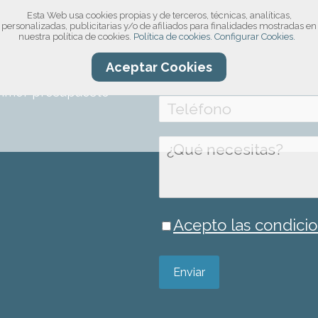
Esta Web usa cookies propias y de terceros, técnicas, analíticas,
compromiso!
personalizadas, publicitarias y/o de afiliados para finalidades mostradas en
nuestra política de cookies.
Política de cookies.
Configurar Cookies.
ro formulario, por
Aceptar Cookies
información sobre el
rimer presupuesto
Acepto las condicio
Enviar