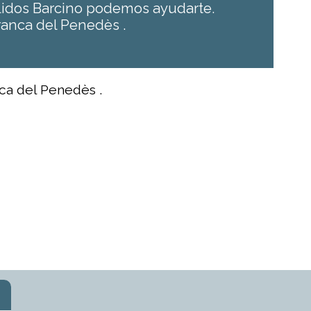
ulidos Barcino podemos ayudarte.
ranca del Penedès .
nca del Penedès .