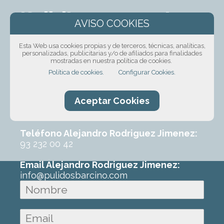
¡Solicita presupuesto
sin compromiso!
Esta Web usa cookies propias y de terceros, técnicas, analíticas,
personalizadas, publicitarias y/o de afiliados para finalidades
Ponte en contacto con nosotros mediante
mostradas en nuestra política de cookies.
nuestro formulario, por teléfono o correo
Política de cookies.
Configurar Cookies.
electrónico. Con un poco de información
sobre el trabajo que requeres podremos
Aceptar Cookies
ofrecerte un primer presupuesto sin
ningún compromiso.
Teléfono Alejandro Rodriguez Jimenez:
93 232 00 42
Email Alejandro Rodriguez Jimenez:
info@pulidosbarcino.com