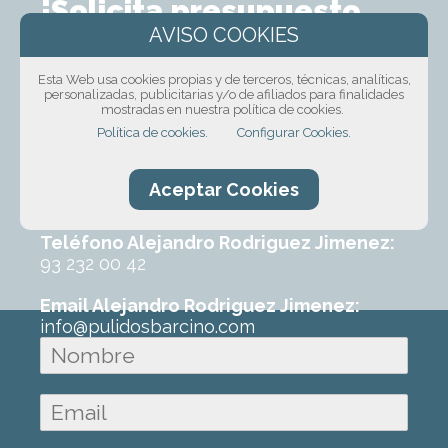
¡Solicita presupuesto
sin compromiso!
Esta Web usa cookies propias y de terceros, técnicas, analíticas,
Ponte en contacto con nosotros mediante
personalizadas, publicitarias y/o de afiliados para finalidades
mostradas en nuestra política de cookies.
nuestro formulario, por teléfono o correo
Política de cookies.
Configurar Cookies.
electrónico. Con un poco de información
sobre el trabajo que requeres podremos
ofrecerte un primer presupuesto sin
Aceptar Cookies
ningún compromiso.
Teléfono Alejandro Rodriguez Jimenez:
93 232 00 42
Email Alejandro Rodriguez Jimenez:
info@pulidosbarcino.com