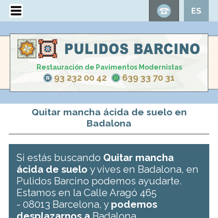
ES
Restauración de Pavimentos Modernistas
93 232 00 42
639 33 70 31
Quitar mancha ácida de suelo en
Badalona
Si estás buscando
Quitar mancha
ácida de suelo
y vives en Badalona, en
Pulidos Barcino podemos ayudarte.
Estamos en la Calle Aragó 465
- 08013 Barcelona, y
podemos
desplazarnos a
Badalona .