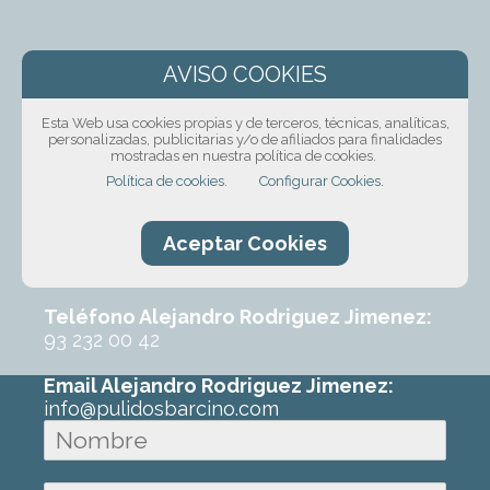
¡Solicita presupuesto
sin compromiso!
Esta Web usa cookies propias y de terceros, técnicas, analíticas,
personalizadas, publicitarias y/o de afiliados para finalidades
Ponte en contacto con nosotros mediante
mostradas en nuestra política de cookies.
nuestro formulario, por teléfono o correo
Política de cookies.
Configurar Cookies.
electrónico. Con un poco de información
sobre el trabajo que requeres podremos
Aceptar Cookies
ofrecerte un primer presupuesto sin
ningún compromiso.
Teléfono Alejandro Rodriguez Jimenez:
93 232 00 42
Email Alejandro Rodriguez Jimenez:
info@pulidosbarcino.com