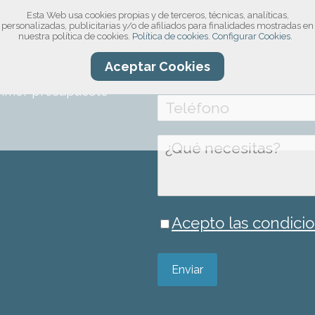
Esta Web usa cookies propias y de terceros, técnicas, analíticas,
compromiso!
personalizadas, publicitarias y/o de afiliados para finalidades mostradas en
nuestra política de cookies.
Política de cookies.
Configurar Cookies.
ro formulario, por
Aceptar Cookies
información sobre el
rimer presupuesto
Acepto las condicio
Enviar