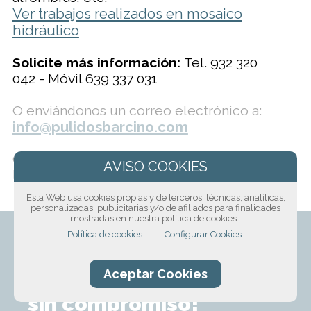
Ver trabajos realizados en mosaico
hidráulico
Solicite más información:
Tel. 932 320
042 - Móvil 639 337 031
O enviándonos un correo electrónico a:
info@pulidosbarcino.com
O solicita más información haciéndonos
llegar el siguiente formulario:
Esta Web usa cookies propias y de terceros, técnicas, analíticas,
personalizadas, publicitarias y/o de afiliados para finalidades
mostradas en nuestra política de cookies.
Política de cookies.
Configurar Cookies.
¡Solicita presupuesto
Aceptar Cookies
sin compromiso!