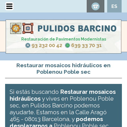
ES
Restauración de Pavimentos Modernistas
93 232 00 42
639 33 70 31
Restaurar mosaicos hidráulicos en
Poblenou Poble sec
Si estás buscando
Restaurar mosaicos
hidráulicos
y vives en Poblenou Poble
sec, en Pulidos Barcino podemos
ayudarte. Estamos en la Calle Aragó
465 - 08013 Barcelona, y
podemos
desplazarnos a
Poblenou Poble sec .