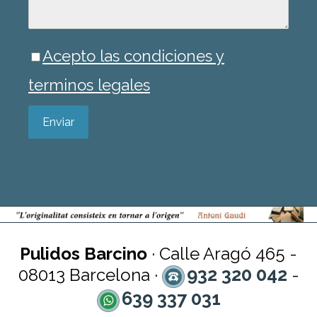
Acepto las condiciones y
terminos legales
Enviar
Pulidos Barcino
· Calle Aragó 465 -
932 320 042
08013 Barcelona ·
-
639 337 031