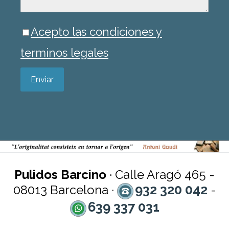
Acepto las condiciones y
terminos legales
Enviar
Pulidos Barcino
· Calle Aragó 465 -
932 320 042
08013 Barcelona ·
-
639 337 031