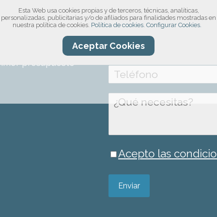
Esta Web usa cookies propias y de terceros, técnicas, analíticas,
compromiso!
personalizadas, publicitarias y/o de afiliados para finalidades mostradas en
nuestra política de cookies.
Política de cookies.
Configurar Cookies.
ro formulario, por
Aceptar Cookies
información sobre el
rimer presupuesto
Acepto las condicio
Enviar