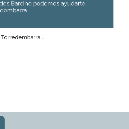
lidos Barcino podemos ayudarte.
edembarra .
n Torredembarra .