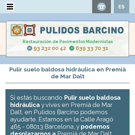
ES
Restauración de Pavimentos Modernistas
93 232 00 42
639 33 70 31
Pulir suelo baldosa hidráulica en Premià
de Mar Dalt
Si estás buscando
Pulir suelo baldosa
hidráulica
y vives en Premià de Mar
Dalt, en Pulidos Barcino podemos
ayudarte. Estamos en la Calle Aragó
465 - 08013 Barcelona, y
podemos
desplazarnos a
Premià de Mar Dalt .