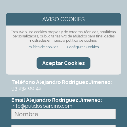
¡Solicita presupuesto
sin compromiso!
Esta Web usa cookies propias y de terceros, técnicas, analíticas,
personalizadas, publicitarias y/o de afiliados para finalidades
Ponte en contacto con nosotros mediante
mostradas en nuestra política de cookies.
nuestro formulario, por teléfono o correo
Política de cookies.
Configurar Cookies.
electrónico. Con un poco de información
sobre el trabajo que requeres podremos
Aceptar Cookies
ofrecerte un primer presupuesto sin
ningún compromiso.
Teléfono Alejandro Rodriguez Jimenez:
93 232 00 42
Email Alejandro Rodriguez Jimenez:
info@pulidosbarcino.com