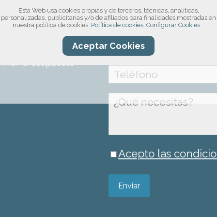
Esta Web usa cookies propias y de terceros, técnicas, analíticas,
compromiso!
personalizadas, publicitarias y/o de afiliados para finalidades mostradas en
nuestra política de cookies.
Política de cookies.
Configurar Cookies.
ro formulario, por
Aceptar Cookies
información sobre el
rimer presupuesto
Acepto las condicio
Enviar