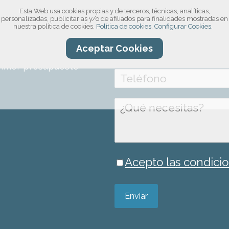
Esta Web usa cookies propias y de terceros, técnicas, analíticas,
compromiso!
personalizadas, publicitarias y/o de afiliados para finalidades mostradas en
nuestra política de cookies.
Política de cookies.
Configurar Cookies.
ro formulario, por
Aceptar Cookies
información sobre el
rimer presupuesto
Acepto las condicio
Enviar