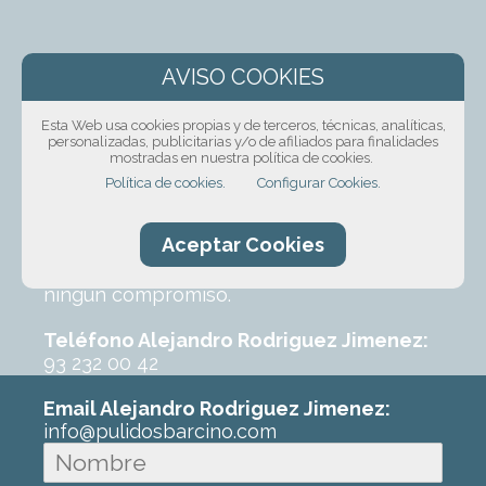
¡Solicita presupuesto
sin compromiso!
Esta Web usa cookies propias y de terceros, técnicas, analíticas,
personalizadas, publicitarias y/o de afiliados para finalidades
mostradas en nuestra política de cookies.
Ponte en contacto con nosotros mediante
Política de cookies.
Configurar Cookies.
nuestro formulario, por teléfono o correo
electrónico. Con un poco de información
Aceptar Cookies
sobre el trabajo que requeres podremos
ofrecerte un primer presupuesto sin
ningún compromiso.
Teléfono Alejandro Rodriguez Jimenez:
93 232 00 42
Email Alejandro Rodriguez Jimenez:
info@pulidosbarcino.com