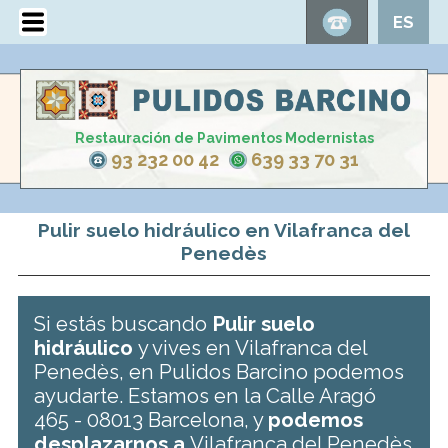
ES
Restauración de Pavimentos Modernistas
93 232 00 42
639 33 70 31
Pulir suelo hidráulico en Vilafranca del
Penedès
Si estás buscando
Pulir suelo
hidráulico
y vives en Vilafranca del
Penedès, en Pulidos Barcino podemos
ayudarte. Estamos en la Calle Aragó
465 - 08013 Barcelona, y
podemos
desplazarnos a
Vilafranca del Penedès