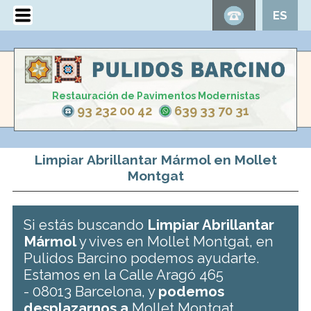
ES
Restauración de Pavimentos Modernistas
93 232 00 42
639 33 70 31
Limpiar Abrillantar Mármol en Mollet
Montgat
Si estás buscando
Limpiar Abrillantar
Mármol
y vives en Mollet Montgat, en
Pulidos Barcino podemos ayudarte.
Estamos en la Calle Aragó 465
- 08013 Barcelona, y
podemos
desplazarnos a
Mollet Montgat .