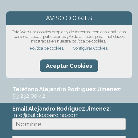
¡Solicita presupuesto
sin compromiso!
Esta Web usa cookies propias y de terceros, técnicas, analíticas,
personalizadas, publicitarias y/o de afiliados para finalidades
mostradas en nuestra política de cookies.
Ponte en contacto con nosotros mediante
Política de cookies.
Configurar Cookies.
nuestro formulario, por teléfono o correo
electrónico. Con un poco de información
sobre el trabajo que requeres podremos
Aceptar Cookies
ofrecerte un primer presupuesto sin
ningún compromiso.
Teléfono Alejandro Rodriguez Jimenez:
93 232 00 42
Email Alejandro Rodriguez Jimenez:
info@pulidosbarcino.com