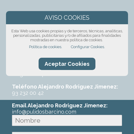
¡Solicita presupuesto
sin compromiso!
Esta Web usa cookies propias y de terceros, técnicas, analíticas,
personalizadas, publicitarias y/o de afiliados para finalidades
mostradas en nuestra política de cookies.
Ponte en contacto con nosotros mediante
Política de cookies.
Configurar Cookies.
nuestro formulario, por teléfono o correo
electrónico. Con un poco de información
sobre el trabajo que requeres podremos
Aceptar Cookies
ofrecerte un primer presupuesto sin
ningún compromiso.
Teléfono Alejandro Rodriguez Jimenez:
93 232 00 42
Email Alejandro Rodriguez Jimenez:
info@pulidosbarcino.com