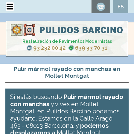
ES
Restauración de Pavimentos Modernistas
93 232 00 42
639 33 70 31
Pulir mármol rayado con manchas en
Mollet Montgat
Si estás buscando
Pulir mármol rayado
con manchas
y vives en Mollet
Montgat, en Pulidos Barcino podemos
ayudarte. Estamos en la Calle Aragó
465 - 08013 Barcelona, y
podemos
desplazarnos a
Mollet Montgat .