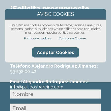
¡Solicita presupuesto
sin compromiso!
Esta Web usa cookies propias y de terceros, técnicas, analíticas,
personalizadas, publicitarias y/o de afiliados para finalidades
Ponte en contacto con nosotros mediante
mostradas en nuestra política de cookies.
nuestro formulario, por teléfono o correo
Política de cookies.
Configurar Cookies.
electrónico. Con un poco de información
sobre el trabajo que requeres podremos
ofrecerte un primer presupuesto sin
Aceptar Cookies
ningún compromiso.
Teléfono Alejandro Rodriguez Jimenez:
93 232 00 42
Email Alejandro Rodriguez Jimenez:
info@pulidosbarcino.com