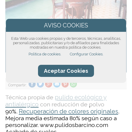
Al pulir el suelo de su casa o vivienda
Esta Web usa cookies propias y de terceros, técnicas, analíticas,
mejora la salud de las personas que la
personalizadas, publicitarias y/o de afiliados para finalidades
mostradas en nuestra política de cookies.
ocupan y mejora nivel de renta o
Política de cookies.
Configurar Cookies.
alquiler pues está ofrenciondp un
mejor producto.
Aceptar Cookies
Compartir:
pulido ecológico y
Técnica propia de
antialérgico
con reducción de polvo
Recuperación de colores originales
90%.
.
Mejora media estimada 80% según caso a
personalizar. www.pulidosbarcino.com
Acabado de suelos.