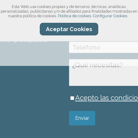
Esta Web usa cookies propias y de terceros, técnicas, analíticas,
compromiso!
personalizadas, publicitarias y/o de afiliados para finalidades mostradas en
nuestra política de cookies.
Política de cookies.
Configurar Cookies.
ro formulario, por
Aceptar Cookies
información sobre el
rimer presupuesto
Acepto las condicio
Enviar