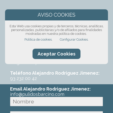
¡Solicita presupuesto
sin compromiso!
Esta Web usa cookies propias y de terceros, técnicas, analíticas,
personalizadas, publicitarias y/o de afiliados para finalidades
mostradas en nuestra política de cookies.
Ponte en contacto con nosotros mediante
Política de cookies.
Configurar Cookies.
nuestro formulario, por teléfono o correo
electrónico. Con un poco de información
sobre el trabajo que requeres podremos
Aceptar Cookies
ofrecerte un primer presupuesto sin
ningún compromiso.
Teléfono Alejandro Rodriguez Jimenez:
93 232 00 42
Email Alejandro Rodriguez Jimenez:
info@pulidosbarcino.com