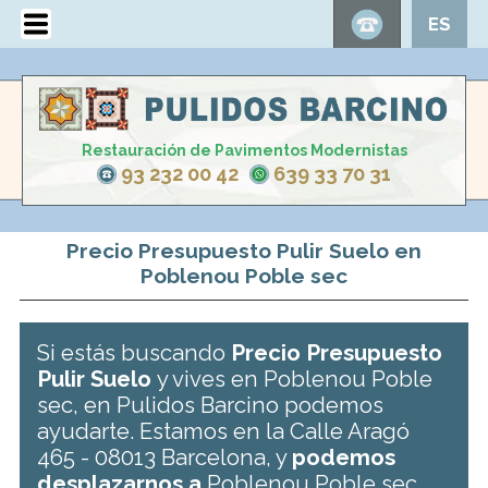
ES
Restauración de Pavimentos Modernistas
93 232 00 42
639 33 70 31
Precio Presupuesto Pulir Suelo en
Poblenou Poble sec
Si estás buscando
Precio Presupuesto
Pulir Suelo
y vives en Poblenou Poble
sec, en Pulidos Barcino podemos
ayudarte. Estamos en la Calle Aragó
465 - 08013 Barcelona, y
podemos
desplazarnos a
Poblenou Poble sec .