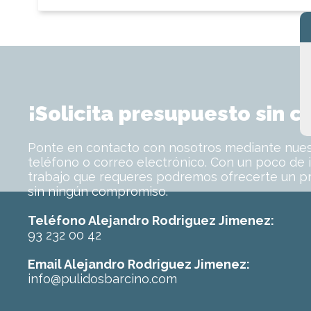
¡Solicita presupuesto sin 
Ponte en contacto con nosotros mediante nuest
teléfono o correo electrónico. Con un poco de 
trabajo que requeres podremos ofrecerte un p
sin ningún compromiso.
Teléfono Alejandro Rodriguez Jimenez:
93 232 00 42
Email Alejandro Rodriguez Jimenez:
info@pulidosbarcino.com