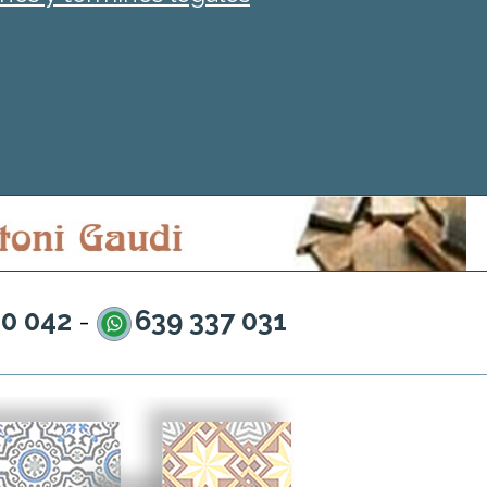
20 042
639 337 031
-