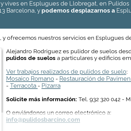
s
y vives en Esplugues de Llobregat, en Pulido
13 Barcelona, y
podemos desplazarnos a
Esplu
, y ofrecemos nuestros servicios en Esplugues de
Alejandro Rodriguez es pulidor de suelos desd
pulidos de suelos
a particulares y edificios e
Ver trabajos realizados de pulidos de suelo
:
Mosaico Romano
Restauración de Pavimen
-
Terracota
Pizarra
-
-
Solicite más información:
Tel. 932 320 042 - M
O enviándonos un correo electrónico a:
info@pulidosbarcino.com