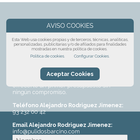
¡Solicita presupuesto
Esta Web usa cookies propias y de terceros, técnicas, analíticas,
sin compromiso!
personalizadas, publicitarias y/o de afiliados para finalidades
mostradas en nuestra política de cookies.
Política de cookies.
Configurar Cookies.
Ponte en contacto con nosotros mediante
nuestro formulario, por teléfono o correo
electrónico. Con un poco de información
Aceptar Cookies
sobre el trabajo que requeres podremos
ofrecerte un primer presupuesto sin
ningún compromiso.
Teléfono Alejandro Rodriguez Jimenez:
93 232 00 42
Email Alejandro Rodriguez Jimenez:
info@pulidosbarcino.com