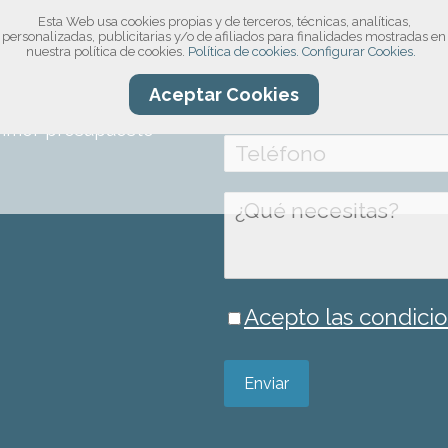
Esta Web usa cookies propias y de terceros, técnicas, analíticas,
compromiso!
personalizadas, publicitarias y/o de afiliados para finalidades mostradas en
nuestra política de cookies.
Política de cookies.
Configurar Cookies.
ro formulario, por
Aceptar Cookies
información sobre el
rimer presupuesto
Acepto las condicio
Enviar