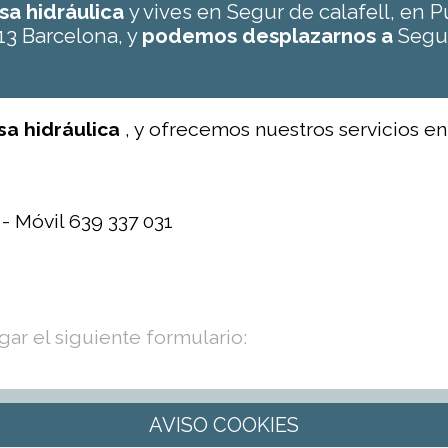
osa hidráulica
y vives en Segur de calafell, en
13 Barcelona, y
podemos desplazarnos a
Segur
osa hidráulica
, y ofrecemos nuestros servicios en
 - Móvil 639 337 031
ar el siguiente formulario: