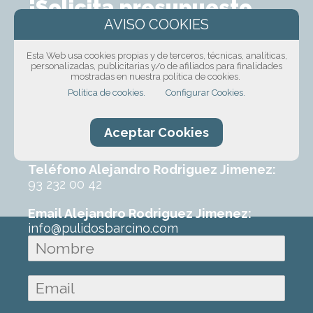
¡Solicita presupuesto
sin compromiso!
Esta Web usa cookies propias y de terceros, técnicas, analíticas,
Ponte en contacto con nosotros mediante
personalizadas, publicitarias y/o de afiliados para finalidades
mostradas en nuestra política de cookies.
nuestro formulario, por teléfono o correo
Política de cookies.
Configurar Cookies.
electrónico. Con un poco de información
sobre el trabajo que requeres podremos
ofrecerte un primer presupuesto sin
Aceptar Cookies
ningún compromiso.
Teléfono Alejandro Rodriguez Jimenez:
93 232 00 42
Email Alejandro Rodriguez Jimenez:
info@pulidosbarcino.com