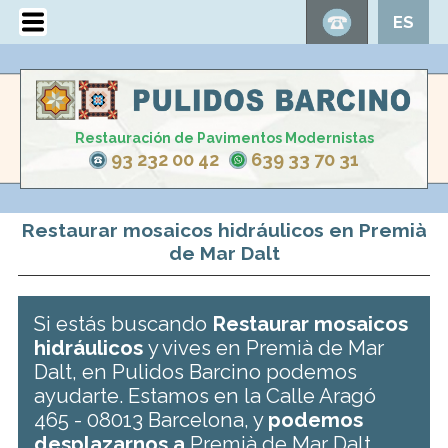
ES
Restauración de Pavimentos Modernistas
93 232 00 42
639 33 70 31
Restaurar mosaicos hidráulicos en Premià
de Mar Dalt
Si estás buscando
Restaurar mosaicos
hidráulicos
y vives en Premià de Mar
Dalt, en Pulidos Barcino podemos
ayudarte. Estamos en la Calle Aragó
465 - 08013 Barcelona, y
podemos
desplazarnos a
Premià de Mar Dalt .