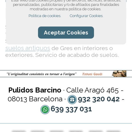
Esta Web usa cookies propias y de terceros, técnicas, analíticas,
personalizadas, publicitarias y/o de afiliados para finalidades
mostradas en nuestra política de cookies.
Compartir:
Política de cookies.
Configurar Cookies.
pulido, encerado
Somos especialistas en el
Aceptar Cookies
y protección de pavimentos porosos
.
como limpiar
Sistema propio de pulido para
suelos antiguos
de Gres en interiores o
exteriores. Servicio de acabado de suelos.
Pulidos Barcino
· Calle Aragó 465 -
932 320 042
08013 Barcelona ·
-
639 337 031