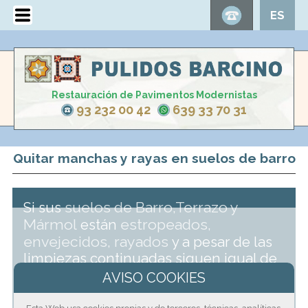
ES
Restauración de Pavimentos Modernistas
93 232 00 42
639 33 70 31
Quitar manchas y rayas en suelos de barro
suelos de Barro,Terrazo y
Si sus
Mármol
estropeados,
están
envejecidos, rayados
y a pesar de las
limpiezas continuadas siguen igual de
contar
rugosos y sucios, sin duda debe
con nosotros
.