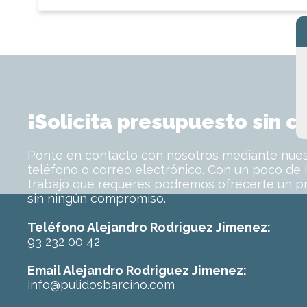
¡Solicita presupuesto sin 
Ponte en contacto con nosotros mediante nuest
teléfono o correo electrónico. Con un poco de 
trabajo que requeres podremos ofrecerte un p
sin ningún compromiso.
Teléfono Alejandro Rodriguez Jimenez:
93 232 00 42
Email Alejandro Rodriguez Jimenez:
info@pulidosbarcino.com