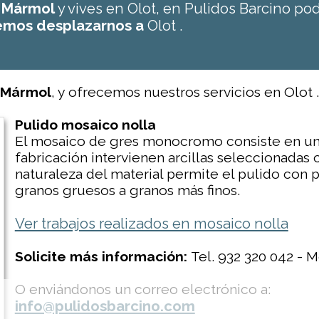
e Mármol
y vives en Olot, en Pulidos Barcino p
mos desplazarnos a
Olot .
e Mármol
, y ofrecemos nuestros servicios en Olot .
Pulido mosaico nolla
El mosaico de gres monocromo consiste en un 
fabricación intervienen arcillas seleccionadas c
naturaleza del material permite el pulido con 
granos gruesos a granos más finos.
Ver trabajos realizados en mosaico nolla
Solicite más información:
Tel. 932 320 042 - M
O enviándonos un correo electrónico a:
info@pulidosbarcino.com