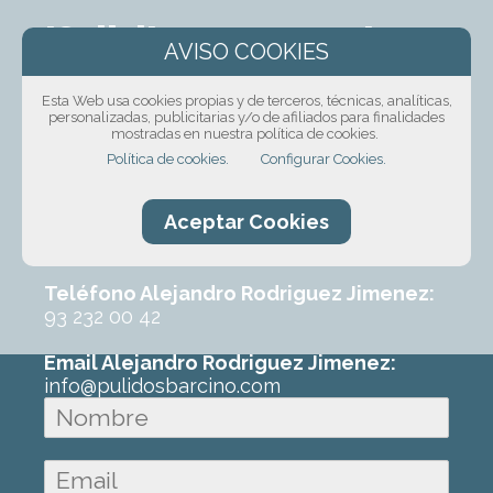
¡Solicita presupuesto
sin compromiso!
Esta Web usa cookies propias y de terceros, técnicas, analíticas,
personalizadas, publicitarias y/o de afiliados para finalidades
Ponte en contacto con nosotros mediante
mostradas en nuestra política de cookies.
nuestro formulario, por teléfono o correo
Política de cookies.
Configurar Cookies.
electrónico. Con un poco de información
sobre el trabajo que requeres podremos
Aceptar Cookies
ofrecerte un primer presupuesto sin
ningún compromiso.
Teléfono Alejandro Rodriguez Jimenez:
93 232 00 42
Email Alejandro Rodriguez Jimenez:
info@pulidosbarcino.com